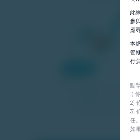
此
參
應
本
管
行
點
1) 
2
3
任
如