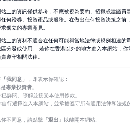
證券交易
網站上的資訊僅供參考，不應被視為要約、招攬或建議買
與任何證券、投資產品或服務。在做出任何投資決策之前
想多元化投資股票或債
尋求獨立的專業意見。
投資美國、歐洲和亞洲股
網站上的資料不適合在任何可能與當地法律或規例相違的
他基金市場
轄區分發或使用。 若你在香港以外的地方進入本網站，你
您可以聯絡您的客戶關
負責遵守相關法律。
限價單。
擊
「我同意」
，即表示你確認：
你是
專業投資者
。
) 你已詳閱、瞭解並接受本使用條款。
) 你自行選擇進入本網站，並承擔遵守所有適用法律和法規
。
果你不同意，請點擊
「退出」
以離開本網站。