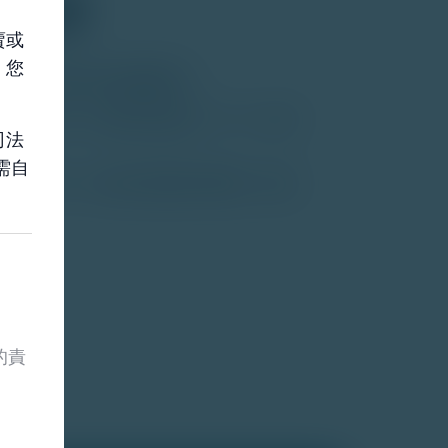
與託管
賣或
，您
券，並把握全球投資機會嗎？
票、債券、交易所交易基金（ETFs）及其
司法
需自
係經理下單，目前支持多種訂單類型，例如
的責