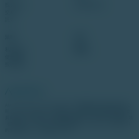
投資項目
我們的辦公室
交易
託管
法律
社會
私隱政策
使用條款
投訴通知
AMINA (HONG KONG) LIMITED 是一間根據香港法律註冊成立的公
司，由 AMINA Bank AG 全資擁有。公司獲證券及期貨事務監察委
員會發牌，可根據香港《證券及期貨條例》（第571章）進行第 1 類
（證券交易）、第 4 類（就證券提供意見）及第 9 類（資產管理）
的受規管活動，中央編號為 BTE883