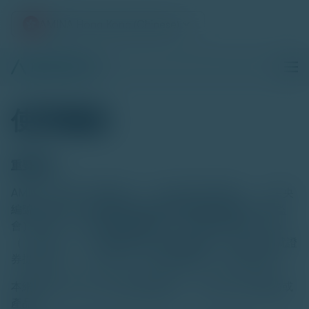
AMINA Hong Kong (Chinese)
Skip to content
使用條款
重要事項
AMINA（香港）有限公司（「
下称
AMINA 香港」）（中央
編號 BTE883）獲香港證券及期貨事務監察委員會（證監
會）授權，在《證券及期貨條例》（香港法例第 571 章）
（「SFO」）下，從事第 1 類（證券交易）、第 4 類（就證
券提供意見）、及第 9 類（
提供
資產管理）受規管活動。
本網站提供 AMINA 香港的相關資料，並可能引用其服務或
產品。