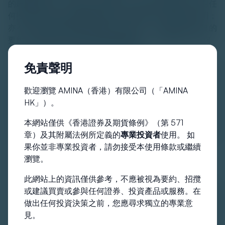
的建議或推薦。
本網站所載資訊均不構成投資建議
，或對任
何投資項目產品或服務的適合性或適當性作出推薦或聲明；
亦不應被視為買賣或招攬買賣任何證券、投資產品或工具的
要約；或參與任何特定交易策略的建議。
您
應在作出任何
投資項目決定之前尋求獨立的專業意見。
免責聲明
本網站資訊不得於任何法律或法規禁止之司法管轄區或國家
內分發或使用
。 所有造訪本網站的使用者均出於自願，並
歡迎瀏覽 AMINA（香港）有限公司（「AMINA
承擔遵守適用法律和規章的責任。 本網站的內容不針對因
HK」）。
國籍、居住地或其他因素而受限制使用的司法管轄區內的任
何人士。 受到這些限制的個人和實體不得造訪本網站。 對
本網站僅供《香港證券及期貨條例》（第 571
於香港以外的投資者，
您
應聯絡當地的中介機構以獲取更多
章）及其附屬法例所定義的
專業投資者
使用。 如
資訊。
果你並非專業投資者，請勿接受本使用條款或繼續
瀏覽。
本網站上的資訊
此網站上的資訊僅供參考，不應被視為要約、招攬
儘管本網站上的資訊是從被認為是可靠的來源獲得或彙編，
或建議買賣或參與任何證券、投資產品或服務。在
但 AMINA 香港不能也不代表和/或保證本網站上資訊的準確
做出任何投資決策之前，您應尋求獨立的專業意
性、有效性、可靠性、及時性或完整性，並且任何個人或實
見。
體均不對此類資訊的準確性或完整性承擔任何責任。
您
必