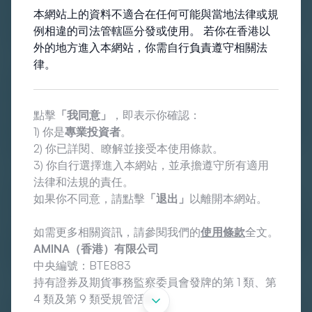
須自行進行盡職
審
查及研究，而不應僅依賴本網站上的任何
本網站上的資料不適合在任何可能與當地法律或規
資訊。 任何根據本網站所含資訊採取行動的使用者均自行
例相違的司法管轄區分發或使用。 若你在香港以
承擔全部風險。
外的地方進入本網站，你需自行負責遵守相關法
律。
本網站上發布的資訊僅在首次發布日期時為最新，當
您
查看
時可能已不再準確或完整。 AMINA 香港無法保證本網站的
內容始終準確、完整且最新。 如果本網站上的任何資訊與
點擊
「我同意」
，即表示你確認：
第三方有關，則該資訊由該第三方提供，並由該第三方全權
1) 你是
專業投資者
。
負責，AMINA 香港對此類資訊不承擔任何責任。 本網站所
2) 你已詳閱、瞭解並接受本使用條款。
有內容可能會不時進行修改，恕不另行通知。
3) 你自行選擇進入本網站，並承擔遵守所有適用
法律和法規的責任。
本網站所載的任何意見或預測，該等意見或預測均基於
如果你不同意，請點擊
「退出」
以離開本網站。
AMINA 香港認為來源可靠，但不保證或擔保其當前的有效
性、準確性或完整性。 所表達的觀點僅代表 AMINA 香港在
如需更多相關資訊，請參閱我們的
使用條款
全文。
出版之日的觀點，反映當時的市場狀況和某些假設（可能被
AMINA
（香港）有限公司
證明無效），可能隨時發生變化，本網站使用者不應依賴這
中央編號：BTE883
些觀點。
持有證券及期貨事務監察委員會發牌的第 1 類、第
在任何情況下，AMINA 香港或其附屬公司均不對因造訪或
4 類及第 9 類受規管活動。
使用或無法造訪或使用本網站或連結到本網站的任何網站或