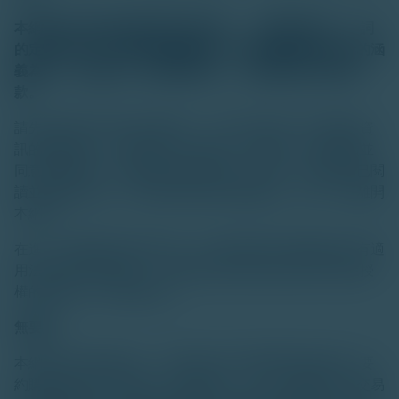
本網站的內容僅供專業投資者使用。 「專業投資者」一詞
的定義以香港
《證券及期貨條例》
及
其附屬法例
所賦予的涵
義為準。 如
您
並非「專業投資者」，請勿接受本使用條
款。
請先詳閱本頁內容後才繼續。 以下部分說明了分發網站資
訊的限制條款。 閱讀完以下內容後，請點擊「我已閱讀並
同意使用條款，並確認為專業投資者」按鈕，以確認
您
已閱
讀並理解此資訊，同時接受確認及相關條款。否則，請離開
本網站。
在進一步瀏覽本網站資訊前，
您
需承擔遵守相關地區所有適
用法律及規章的責任。 本網站所提供的資訊僅供依法獲授
權的相關人士作溝通用途。
無要約
本網站內容僅供參考。 本網站內容不應被解讀為招攬、要
約購買或出售任何證券、投資產品、工具，或參與任何交易